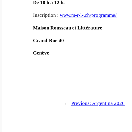
De 10 h à 12 h.
Inscription :
www.m-r-l-.ch/programme/
Maison Rousseau et Littérature
Grand-Rue 40
Genève
←
Previous:
Argentina 2026