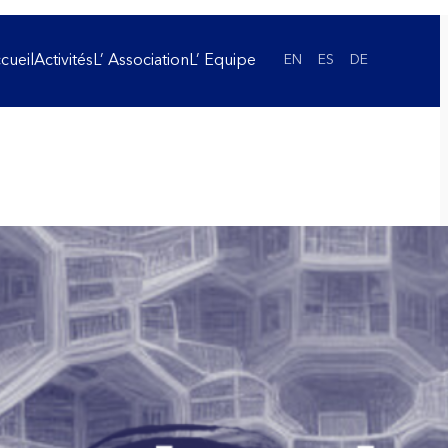
cueil
Activités
L’ Association
L’ Equipe
EN
ES
DE