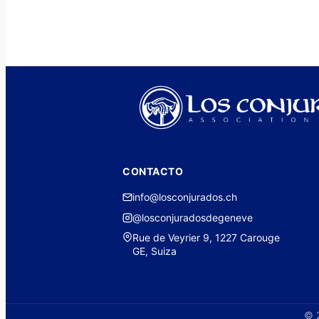
CONTACTO
info@losconjurados.ch
@losconjuradosdegeneve
Rue de Veyrier 9, 1227 Carouge
GE, Suiza
© 2