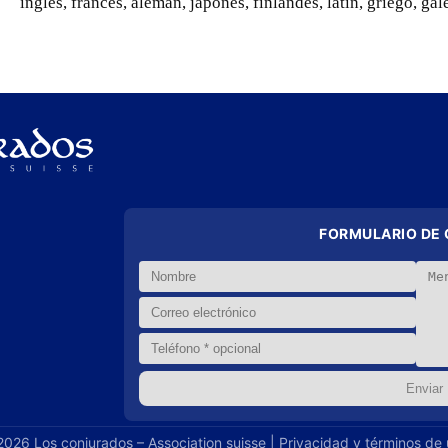
inglés, francés, alemán, japonés, finlandés, latín, griego, ga
FORMULARIO DE
026 Los conjurados – Association suisse |
Privacidad y términos de