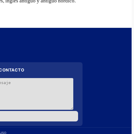
lés, inglés antiguo y antiguo nórdico.
 CONTACTO
 uso